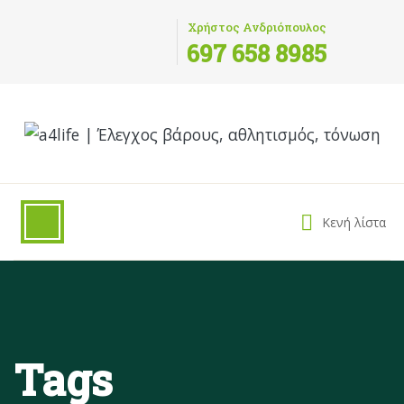
Χρήστος Ανδριόπουλος
697 658 8985
Κενή λίστα
Tags