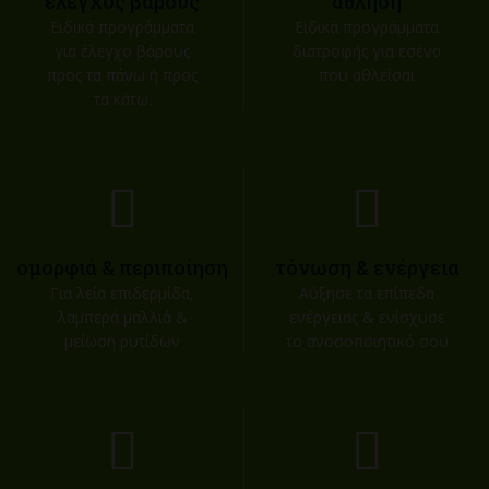
έλεγχος βάρους
άθληση
Ειδικά προγράμματα
Ειδικά προγράμματα
για έλεγχο βάρους
διατροφής για εσένα
προς τα πάνω ή προς
που αθλείσαι
τα κάτω.
ομορφιά & περιποίηση
τόνωση & ενέργεια
Για λεία επιδερμίδα,
Αύξησε τα επίπεδα
λαμπερά μαλλιά &
ενέργειας & ενίσχυσε
μείωση ρυτίδων
το ανοσοποιητικό σου