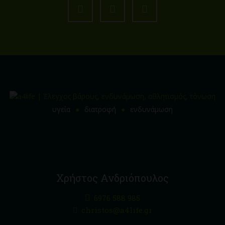
υγεία
διατροφή
ενδυνάμωση
Χρήστος Ανδριόπουλος
6976 588 985
christos@a4life.gr