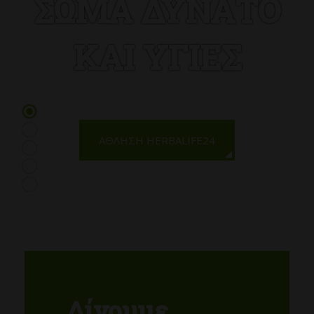
ΣΏΜΑ ΔΥΝΑΤΌ
ΚΑΙ ΥΓΙΈΣ
ΆΘΛΗΣΗ HERBALIFE24
Δίνουμε