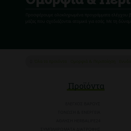
Προσφέρουμε ολοκληρωμένα προγράμματα ελέγχου βά
μάζας που σχεδιάζονται ατομικά για εσάς. Με τη δύναμ
Όλα τα προϊόντα
Ομορφιά & Περιποίηση
Ενυδα
Προϊόντα
ΈΛΕΓΧΟΣ ΒΆΡΟΥΣ
ΤΌΝΩΣΗ & ΕΝΈΡΓΕΙΑ
ΆΘΛΗΣΗ HERBALIFE24
ΣΥΜΠΛΗΡΏΜΑΤΑ ΔΙΑΤΡΟΦΉΣ