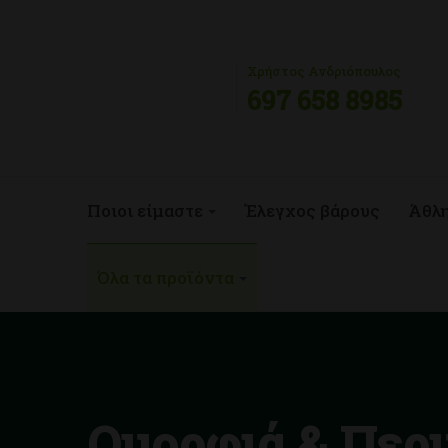
Χρήστος Ανδριόπουλος
697 658 8985
Ποιοι είμαστε
Έλεγχος βάρους
Άθλ
Όλα τα προϊόντα
Ομορφιά & Περ