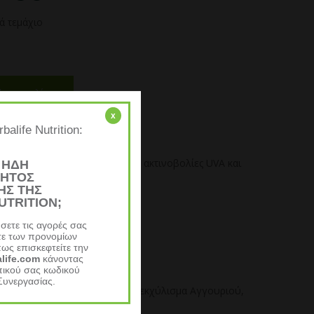
ά τεμάχιο
κη στη λίστα
x
alife Nutrition:
ελεσματική προστασία από τις ακτινοβολίες UVA και
 ΗΔΗ
ΤΗΤΟΣ
ΗΣ ΤΗΣ
UTRITION;
μερές.
σετε τις αγορές σας
ία σε μόλις 7 ημέρες.
τε των προνομίων
ς επισκεφτείτε την
life.com
κάνοντας
ικού σας κωδικού
Συνεργασίας.
αι Αλόη Βέρα, έλαιο Macademia, εκχύλισμα Αγγουριού,