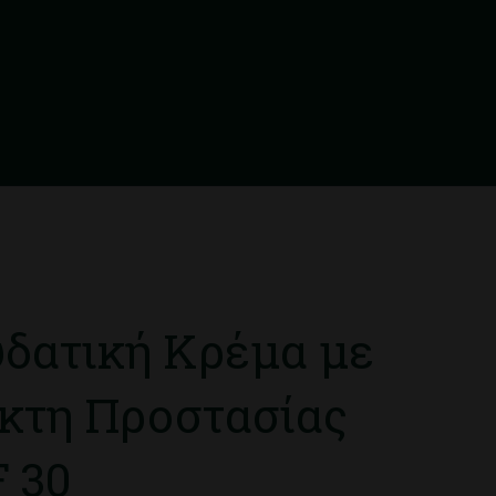
δατική Κρέμα με
κτη Προστασίας
 30