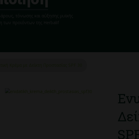
ρους, τόνωσης και αύξησης μυϊκής
η των προϊόντων της Herbalif
τική Κρέμα με Δείκτη Προστασίας SPF 30
Ενυ
Δεί
SPF