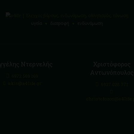
υγεία
διατροφή
ενδυνάμωση
γγέλης Ντερνελής
Χριστόφορος
Αντωνόπουλος
6972 569 169
akis@a4life.gr
6937 028 771
christoforos@a4life.