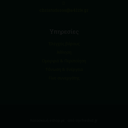
christoforos@a4life.gr
Υπηρεσίες
Έλεγχος βάρους
Άθληση
Ομορφιά & Περιποίηση
Τόνωση & Ενέργεια
Γίνε συνεργάτης
Κατασκευή eshop με
από την freshid.gr