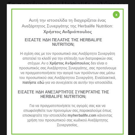
Τα προϊόντα της Herbalife καλύπτουν
κάθε ανάγκη του οργανισμού και είναι
x
Αυτή την ιστοσελίδα τη διαχειρίζεται ένας
Ανεξάρτητος Συνεργάτης της Herbalife Nutrition:
κατάλληλα για αθλητές, για
Χρήστος Ανδριόπουλος
προγράμματα ελέγχου βάρους και
ΕΙΣΑΣΤΕ ΗΔΗ ΠΕΛΑΤΗΣ ΤΗΣ HERBALIFE
NUTRITION;
τόνωση του οργανισμού.
Η σχέση σας με τον προσωπικό σας Ανεξάρτητο Συνεργάτη
αποτελεί το κλειδί για την επίτευξη των διατροφικών σας
στόχων. Αν ο
Χρήστος Ανδριόπουλος
δεν είναι ο
προσωπικός σας Ανεξάρτητος Συνεργάτης, σας προτείνουμε
να πραγματοποιήσετε την αγορά των προϊόντων σας μέσω
του προσωπικού σας Ανεξάρτητου Συνεργάτη. Εναλλακτικά,
πατήστε εδώ
για να συνεχίσετε σε αυτήν την ιστοσελίδα.
ΕΙΣΑΣΤΕ ΗΔΗ ΑΝΕΞΑΡΤΗΤΟΣ ΣΥΝΕΡΓΑΤΗΣ ΤΗΣ
HERBALIFE NUTRITION;
Για να πραγματοποιήσετε τις αγορές σας και να
ΣΥΝΕΡΓΆΤΗΣ HERBALIFE
επωφεληθείτε των προνομίων σας,παρακαλούμε όπως
επισκεφτείτε την ιστοσελίδα
myherbalife.com
κάνοντας
Επικοινώνησε
χρήση του προσωπικού σας κωδικού Ανεξάρτητης
Συνεργασίας.