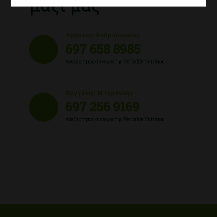
μαζί μας
Χρήστος Ανδριόπουλος
697 658 8985
Ανεξάρτητος συνεργάτης Herbalife Nutrition
Βαγγέλης Ντερνελής
697 256 9169
Ανεξάρτητος συνεργάτης Herbalife Nutrition