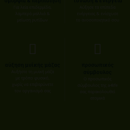
ομορφιά & περιποίηση
τόνωση & ενέργεια
Για λεία επιδερμίδα,
Αύξησε τα επίπεδα
λαμπερά μαλλιά &
ενέργειας & ενίσχυσε
μείωση ρυτίδων
το ανοσοποιητικό σου
αύξηση μυϊκής μάζας
προσωπικός
σύμβουλος
Αυξήστε τη μυϊκή μάζα
με τρόπο φυσικό,
Ο προσωπικός
χωρίς να επιβαρύνετε
σύμβουλος της a4life
τον οργανισμό σας
σας παρακολουθεί
ατομικά